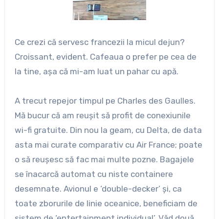
Ce crezi că servesc francezii la micul dejun?
Croissant, evident. Cafeaua o prefer pe cea de
la tine, aşa că mi-am luat un pahar cu apă.
A trecut repejor timpul pe Charles des Gaulles.
Mă bucur că am reuşit să profit de conexiunile
wi-fi gratuite. Din nou la geam, cu Delta, de data
asta mai curate comparativ cu Air France; poate
o să reuşesc să fac mai multe pozne. Bagajele
se înacarcă automat cu niste containere
desemnate. Avionul e ‘double-decker’ şi, ca
toate zborurile de linie oceanice, beneficiam de
sistem de ‘entertainment individual’. Văd două