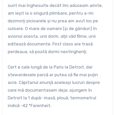
sunt mai înghesuite decât îmi aduceam amite,
am ieşit la o singură plimbare, pentru a-mi
dezmorţi picioarele şi nu prea am avut loc pe
culoare. O mare de oameni (şi de gânduri) în
avionul acesta, unii dorm, alţii văd filme, unii
editează documente. First class are trasă
perdeaua, să poată dormi nestingheriţi.
Cert e cale lungă de la Paris la Detroit, dar
stewardesele parcă ar putea să fie mai puţin
acre. Căpitanul anunţă aceleaşi lucruri despre
care mă documentasem deja: ajungem în
Detroit la 1 după- masă, plouă, termometrul
indică -42 °Farenheit.