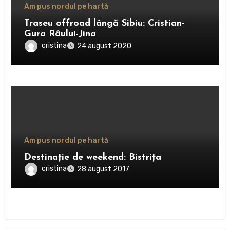
Am pus nordul pe hartă
Traseu offroad lângă Sibiu: Cristian-
Gura Râului-Jina
cristina
24 august 2020
Am pus nordul pe hartă
Destinație de weekend: Bistrița
cristina
28 august 2017