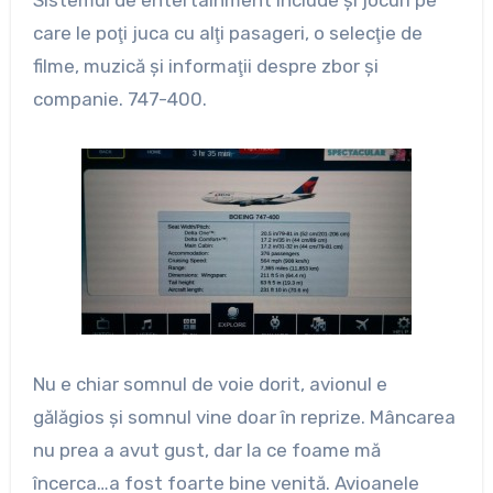
Sistemul de entertainment include şi jocuri pe
care le poţi juca cu alţi pasageri, o selecţie de
filme, muzică şi informaţii despre zbor şi
companie. 747-400.
Nu e chiar somnul de voie dorit, avionul e
gălăgios şi somnul vine doar în reprize. Mâncarea
nu prea a avut gust, dar la ce foame mă
încerca…a fost foarte bine venită. Avioanele