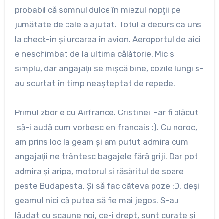
probabil că somnul dulce în miezul nopţii pe
jumătate de cale a ajutat. Totul a decurs ca uns
la check-in şi urcarea în avion. Aeroportul de aici
e neschimbat de la ultima călătorie. Mic si
simplu, dar angajaţii se mişcă bine, cozile lungi s-
au scurtat în timp neaşteptat de repede.
Primul zbor e cu Airfrance. Cristinei i-ar fi plăcut
să-i audă cum vorbesc en francais :). Cu noroc,
am prins loc la geam şi am putut admira cum
angajaţii ne trântesc bagajele fără griji. Dar pot
admira şi aripa, motorul si răsăritul de soare
peste Budapesta. Şi să fac câteva poze :D, deşi
geamul nici că putea să fie mai jegos. S-au
lăudat cu scaune noi, ce-i drept, sunt curate şi