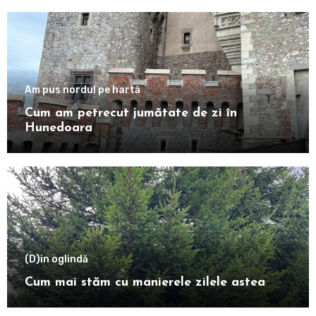
Am pus nordul pe hartă
Cum am petrecut jumătate de zi în
Hunedoara
(D)in oglindă
Cum mai stăm cu manierele zilele astea