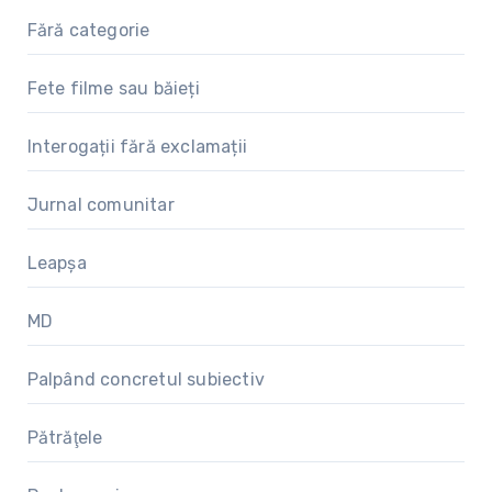
Fără categorie
Fete filme sau băieți
Interogații fără exclamații
Jurnal comunitar
Leapșa
MD
Palpând concretul subiectiv
Pătrăţele