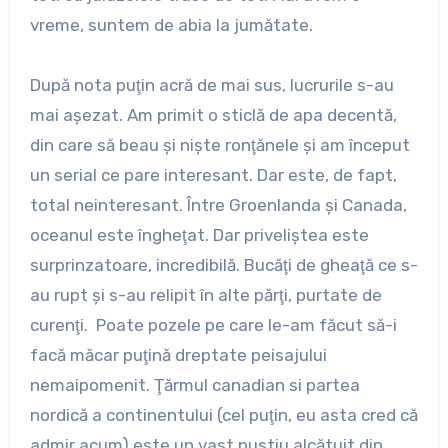
vreme, suntem de abia la jumătate.
După nota puţin acră de mai sus, lucrurile s-au
mai aşezat. Am primit o sticlă de apa decentă,
din care să beau şi nişte ronţănele şi am început
un serial ce pare interesant. Dar este, de fapt,
total neinteresant. Între Groenlanda şi Canada,
oceanul este îngheţat. Dar priveliştea este
surprinzatoare, incredibilă. Bucăţi de gheaţă ce s-
au rupt şi s-au relipit în alte părţi, purtate de
curenţi. Poate pozele pe care le-am făcut să-i
facă măcar puţină dreptate peisajului
nemaipomenit. Ţărmul canadian si partea
nordică a continentului (cel puţin, eu asta cred că
admir acum) este un vast pustiu alcătuit din