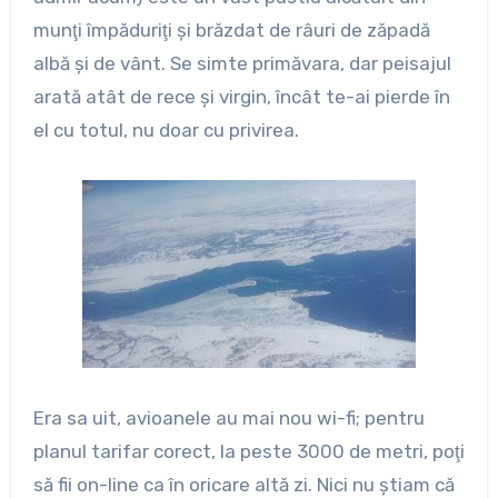
munţi împăduriţi şi brăzdat de râuri de zăpadă
albă şi de vânt. Se simte primăvara, dar peisajul
arată atât de rece şi virgin, încât te-ai pierde în
el cu totul, nu doar cu privirea.
Era sa uit, avioanele au mai nou wi-fi; pentru
planul tarifar corect, la peste 3000 de metri, poţi
să fii on-line ca în oricare altă zi. Nici nu ştiam că