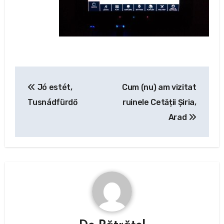
Navigare
Jó estét,
Cum (nu) am vizitat
în
Tusnádfürdő
ruinele Cetății Șiria,
articole
Arad