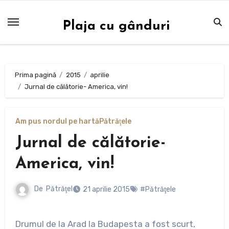
Sari
la
Plaja cu gânduri
conținut
Prima pagină
2015
aprilie
Jurnal de călătorie- America, vin!
Am pus nordul pe hartă
Pătrăţele
Jurnal de călătorie-
America, vin!
De
Pătrăţel
21 aprilie 2015
#Pătrăţele
Drumul de la Arad la Budapesta a fost scurt,