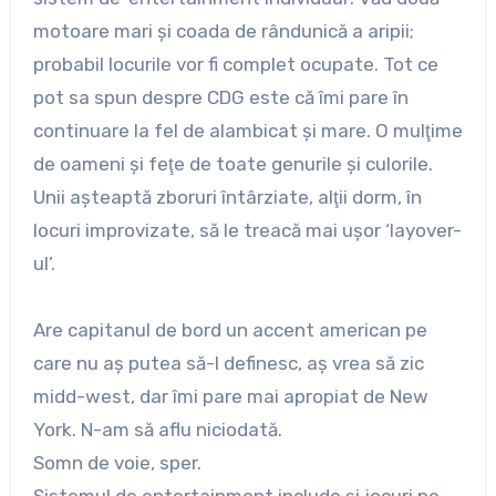
motoare mari şi coada de rândunică a aripii;
probabil locurile vor fi complet ocupate. Tot ce
pot sa spun despre CDG este că îmi pare în
continuare la fel de alambicat şi mare. O mulţime
de oameni şi feţe de toate genurile şi culorile.
Unii aşteaptă zboruri întârziate, alţii dorm, în
locuri improvizate, să le treacă mai uşor ‘layover-
ul’.
Are capitanul de bord un accent american pe
care nu aş putea să-l definesc, aş vrea să zic
midd-west, dar îmi pare mai apropiat de New
York. N-am să aflu niciodată.
Somn de voie, sper.