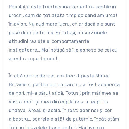
Populaţia este foarte variată, sunt cu căştile în
urechi, cam de tot atâta timp de când am urcat
în avion. Nu aud mare lucru, chiar dacă ele sunt
puse doar de formă. Şi totuşi, observ unele
atitudini rasiste şi comportamente
instigatoare… Ma instigă să îi plesnesc pe cei cu
acest comportament.
În altă ordine de idei, am trecut peste Marea
Britanie şi partea din ea care nu a fost acoperită
de nori, mi-a părut aridă. Totuşi, prin mărimea sa
vastă, dorinţa mea din copilărie s-a reaprins
undeva…Vreau şi acolo. În rest, doar nor şi cer
albastru… soarele e atât de puternic, încât stăm
toti cu jaluzelele trase de tot. Mai avem o