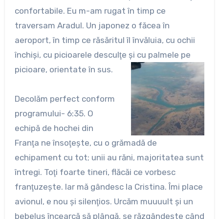
confortabile. Eu m-am rugat în timp ce
traversam Aradul. Un japonez o făcea în
aeroport, în timp ce răsăritul îl învăluia, cu ochii
închişi, cu picioarele desculţe şi cu palmele pe
picioare, orientate în sus.
Decolăm perfect conform
programului- 6:35. O
echipă de hochei din
Franţa ne însoţeşte, cu o grămadă de
echipament cu tot; unii au răni, majoritatea sunt
întregi. Toţi foarte tineri, flăcăi ce vorbesc
franţuzeşte. Iar mă gândesc la Cristina. Îmi place
avionul, e nou şi silenţios. Urcăm muuuult şi un
bebeluş încearcă să plângă, se răzgândeşte când