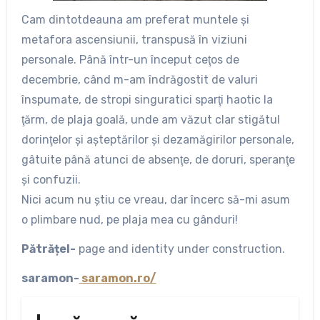
Cam dintotdeauna am preferat muntele şi
metafora ascensiunii, transpusă în viziuni
personale. Până într-un început ceţos de
decembrie, când m-am îndrăgostit de valuri
înspumate, de stropi singuratici sparţi haotic la
ţărm, de plaja goală, unde am văzut clar stigătul
dorinţelor şi aşteptărilor şi dezamăgirilor personale,
gâtuite până atunci de absenţe, de doruri, speranţe
şi confuzii.
Nici acum nu ştiu ce vreau, dar încerc să-mi asum
o plimbare nud, pe plaja mea cu gânduri!
Pătrățel-
page and identity under construction.
saramon-
saramon.ro/