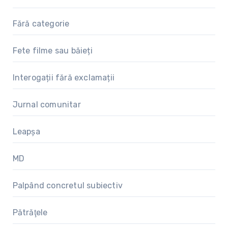
Fără categorie
Fete filme sau băieți
Interogații fără exclamații
Jurnal comunitar
Leapșa
MD
Palpând concretul subiectiv
Pătrăţele