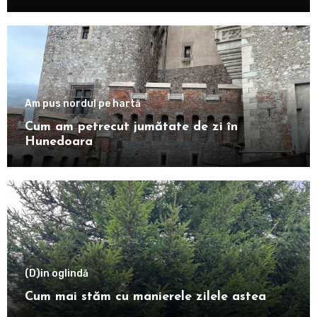
Am pus nordul pe hartă
Cum am petrecut jumătate de zi în
Hunedoara
(D)in oglindă
Cum mai stăm cu manierele zilele astea