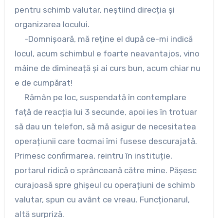
pentru schimb valutar, neștiind direcția și
organizarea locului.
-Domnișoară, mă reține el după ce-mi indică
locul, acum schimbul e foarte neavantajos, vino
mâine de dimineață și ai curs bun, acum chiar nu
e de cumpărat!
Rămân pe loc, suspendată în contemplare
față de reacția lui 3 secunde, apoi ies în trotuar
să dau un telefon, să mă asigur de necesitatea
operațiunii care tocmai îmi fusese descurajată.
Primesc confirmarea, reintru în instituție,
portarul ridică o sprânceană către mine. Pășesc
curajoasă spre ghișeul cu operațiuni de schimb
valutar, spun cu avânt ce vreau. Funcționarul,
altă surpriză.