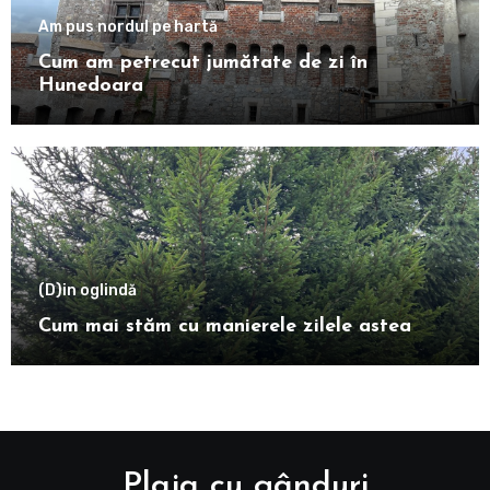
Am pus nordul pe hartă
Cum am petrecut jumătate de zi în
Hunedoara
(D)in oglindă
Cum mai stăm cu manierele zilele astea
Plaja cu gânduri