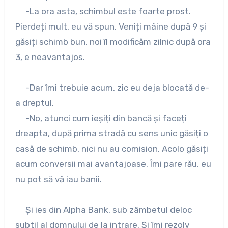
-La ora asta, schimbul este foarte prost.
Pierdeți mult, eu vă spun. Veniți mâine după 9 și
găsiți schimb bun, noi îl modificăm zilnic după ora
3, e neavantajos.
-Dar îmi trebuie acum, zic eu deja blocată de-
a dreptul.
-No, atunci cum ieșiți din bancă și faceți
dreapta, după prima stradă cu sens unic găsiți o
casă de schimb, nici nu au comision. Acolo găsiți
acum conversii mai avantajoase. Îmi pare rău, eu
nu pot să vă iau banii.
Și ies din Alpha Bank, sub zâmbetul deloc
subtil al domnului de la intrare. Și îmi rezolv