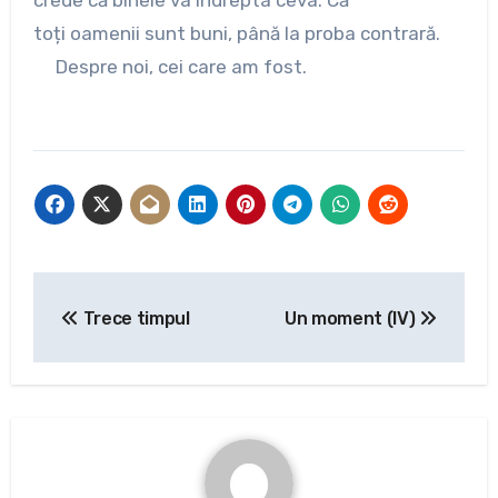
crede că binele va îndrepta ceva. Că
toți oamenii sunt buni, până la proba contrară.
Despre noi, cei care am fost.
Navigare
Trece timpul
Un moment (IV)
în
articole