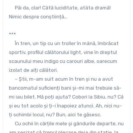
Păi da, clar! Câtă luciditate, atâta dramă!
Nimic despre conștiință…
***
În tren, un tip cu un troller în mână, îmbrăcat
sportiv, profilul călătorului light, vine în dreptul
scaunului meu indigo cu carouri albe, oarecum
izolat de alți călători.
– Știi, m-am suit acum în tren și nu a avut
bancomatul suficienți bani și-mi mai trebuie să-
mi iau bilet. Mă poți ajuta? Cobori la Sibiu, nu? Că
și eu tot acolo și ți-i înapoiez atunci. Ah, nici nu-
ți schimbi locul, nu? Bun, aici te găsesc.
Cu ochii în cărțile mele și gândurile departe, nu
am sesizat că trenul plecase deja din stație, la