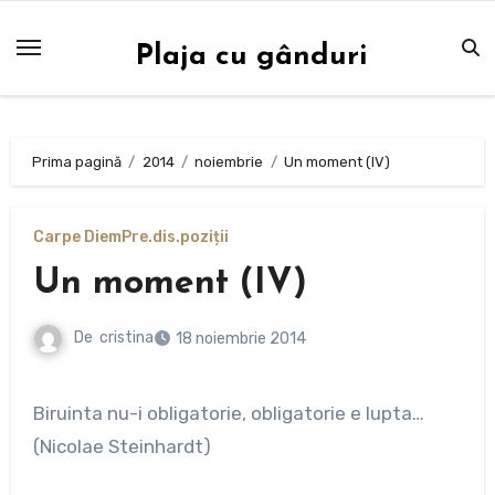
Sari
la
Plaja cu gânduri
conținut
Prima pagină
2014
noiembrie
Un moment (IV)
Carpe Diem
Pre.dis.poziții
Un moment (IV)
De
cristina
18 noiembrie 2014
Biruinta nu-i obligatorie, obligatorie e lupta…
(Nicolae Steinhardt)