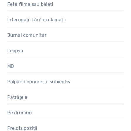
Fete filme sau băieți
Interogații fără exclamații
Jurnal comunitar
Leapșa
MD
Palpând concretul subiectiv
Pătrăţele
Pe drumuri
Pre.dis.poziții