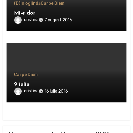
(D)in oglindă
Carpe Diem
Mi-e dor
cristina
7 august 2016
Carpe Diem
9 iulie
cristina
16 iulie 2016