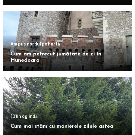
Am pus nordul pe hartă
Cum am petrecut jumătate de zi în
Hunedoara
(D)in oglindă
Cum mai stăm cu manierele zilele astea