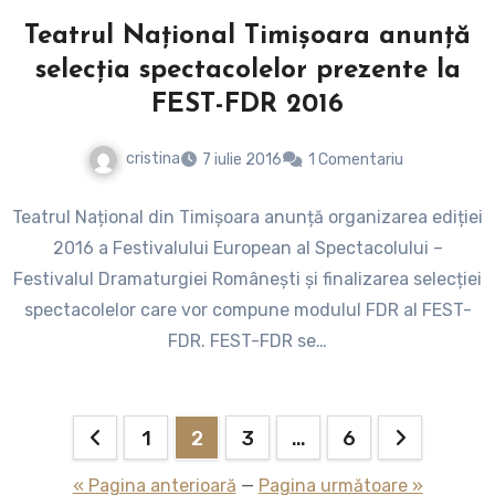
Teatrul Național Timișoara anunță
selecția spectacolelor prezente la
FEST-FDR 2016
cristina
7 iulie 2016
1 Comentariu
Teatrul Național din Timișoara anunță organizarea ediției
2016 a Festivalului European al Spectacolului –
Festivalul Dramaturgiei Românești și finalizarea selecției
spectacolelor care vor compune modulul FDR al FEST-
FDR. FEST-FDR se…
Paginație
1
2
3
…
6
articole
« Pagina anterioară
—
Pagina următoare »