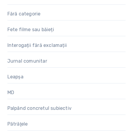
Fără categorie
Fete filme sau băieți
Interogații fără exclamații
Jurnal comunitar
Leapșa
MD
Palpând concretul subiectiv
Pătrăţele