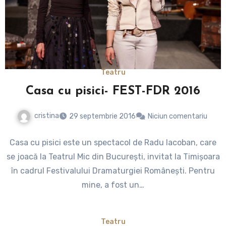
Teatru
Casa cu pisici- FEST-FDR 2016
cristina
29 septembrie 2016
Niciun comentariu
Casa cu pisici este un spectacol de Radu Iacoban, care
se joacă la Teatrul Mic din București, invitat la Timişoara
în cadrul Festivalului Dramaturgiei Româneşti. Pentru
mine, a fost un…
Teatru