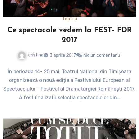
Teatru
Ce spectacole vedem la FEST- FDR
2017
cristina
3 aprilie 2017
Niciun comentariu
În perioada 14- 25 mai, Teatrul Național din Timișoara
organizează o nouă ediție a Festivalului European al
Spectacolului – Festival al Dramaturgiei Românești 2017.
A fost finalizată selecția spectacolelor din…