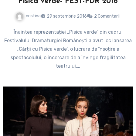
Pisica verde- FEST-FDR 2016
cristina
29 septembrie 2016
2 Comentarii
Înaintea reprezentației „Pisica verde” din cadrul
Festivalului Dramaturgiei Românești a avut loc lansarea
„Cărții cu Pisica verde”, o lucrare de însoțire a
spectacolului, o încercare de a învinge fragilitatea
teatrului,…