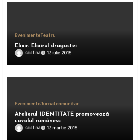
Evenimente
Teatru
Elixir. Elixirul dragostei
cristina
13 iulie 2018
Evenimente
Jurnal comunitar
Atelierul IDENTITATE promovează
cavalul românesc
cristina
13 martie 2018