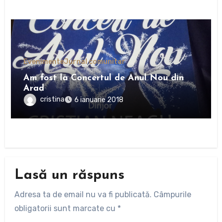
Evenimente
Jurnal comunitar
Am fost la Concertul de Anul Nou din
Arad
cristina
6 ianuarie 2018
Lasă un răspuns
Adresa ta de email nu va fi publicată.
Câmpurile
obligatorii sunt marcate cu
*