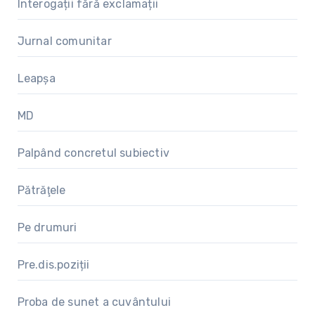
Interogații fără exclamații
Jurnal comunitar
Leapșa
MD
Palpând concretul subiectiv
Pătrăţele
Pe drumuri
Pre.dis.poziții
Proba de sunet a cuvântului