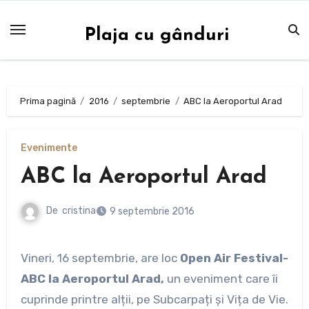
Sari
la
Plaja cu gânduri
conținut
Prima pagină
2016
septembrie
ABC la Aeroportul Arad
Evenimente
ABC la Aeroportul Arad
De
cristina
9 septembrie 2016
Vineri, 16 septembrie, are loc
Open Air Festival-
ABC la Aeroportul Arad,
un eveniment care îi
cuprinde printre alții, pe Subcarpați și Vița de Vie.