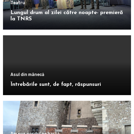
Teatru
Lungul drum al zilei către noapte- premieră
la TNRS
Asul din mânecă
Întrebările sunt, de fapt, răspunsuri
Am pus nordul pe hartă