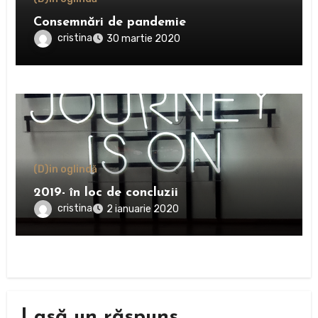
Consemnări de pandemie
cristina
30 martie 2020
(D)in oglindă
2019- în loc de concluzii
cristina
2 ianuarie 2020
Lasă un răspuns