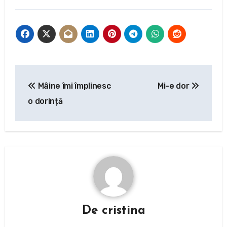
Navigare
Mâine îmi împlinesc
Mi-e dor
în
o dorință
articole
De
cristina