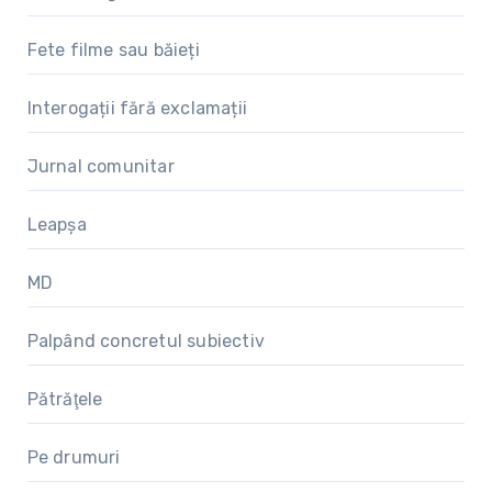
Fete filme sau băieți
Interogații fără exclamații
Jurnal comunitar
Leapșa
MD
Palpând concretul subiectiv
Pătrăţele
Pe drumuri