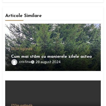
Articole Similare
(D)in oglindă
Cum mai stăm cu manierele zilele astea
cristina
28 august 2024
(D)in oglindă