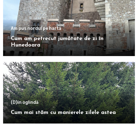
Am pus nordul pe hartă
Cum am petrecut jumătate de zi în
Hunedoara
(D)in oglindă
Cum mai stăm cu manierele zilele astea