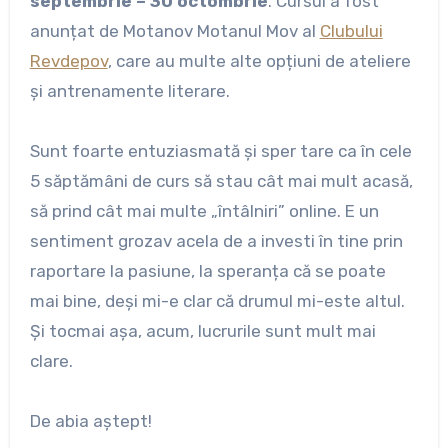
septembrie – 30 octombrie
. Cursul a fost
anunțat de Motanov Motanul Mov al
Clubului
Revdepov
, care au multe alte opțiuni de ateliere
și antrenamente literare.
Sunt foarte entuziasmată și sper tare ca în cele
5 săptămâni de curs să stau cât mai mult acasă,
să prind cât mai multe „întâlniri” online. E un
sentiment grozav acela de a investi în tine prin
raportare la pasiune, la speranța că se poate
mai bine, deși mi-e clar că drumul mi-este altul.
Și tocmai așa, acum, lucrurile sunt mult mai
clare.
De abia aștept!