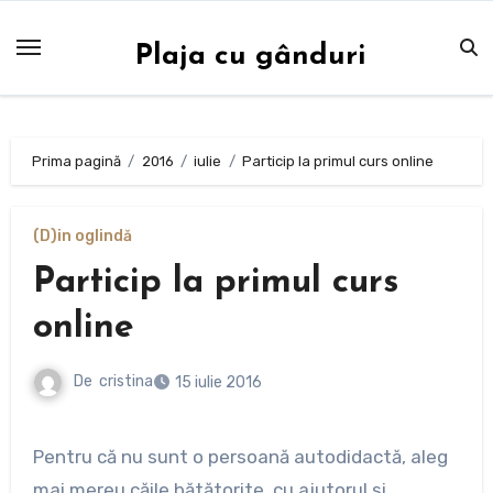
Sari
la
Plaja cu gânduri
conținut
Prima pagină
2016
iulie
Particip la primul curs online
(D)in oglindă
Particip la primul curs
online
De
cristina
15 iulie 2016
Pentru că nu sunt o persoană autodidactă, aleg
mai mereu căile bătătorite, cu ajutorul și