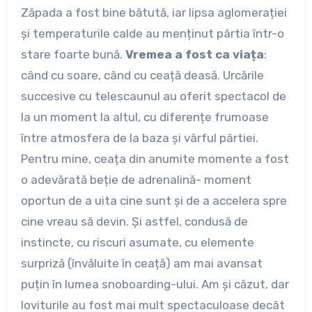
Zăpada a fost bine bătută, iar lipsa aglomerației
și temperaturile calde au menținut pârtia într-o
stare foarte bună.
Vremea a fost ca viața
:
când cu soare, când cu ceață deasă. Urcările
succesive cu telescaunul au oferit spectacol de
la un moment la altul, cu diferențe frumoase
între atmosfera de la baza și vârful pârtiei.
Pentru mine, ceața din anumite momente a fost
o adevărată beție de adrenalină- moment
oportun de a uita cine sunt și de a accelera spre
cine vreau să devin. Și astfel, condusă de
instincte, cu riscuri asumate, cu elemente
surpriză (învăluite în ceață) am mai avansat
puțin în lumea snoboarding-ului. Am și căzut, dar
loviturile au fost mai mult spectaculoase decât