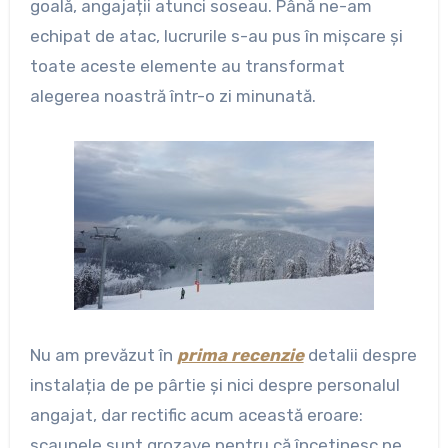
goală, angajații atunci soseau. Până ne-am
echipat de atac, lucrurile s-au pus în mișcare și
toate aceste elemente au transformat
alegerea noastră într-o zi minunată.
Nu am prevăzut în
prima recenzie
detalii despre
instalația de pe pârtie și nici despre personalul
angajat, dar rectific acum această eroare:
scaunele sunt grozave pentru că încetinesc pe