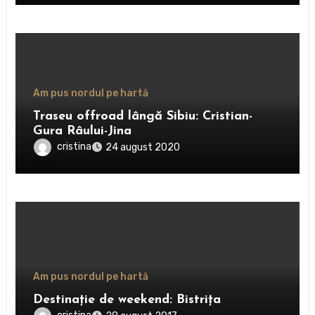
Am pus nordul pe hartă
Traseu offroad lângă Sibiu: Cristian-
Gura Râului-Jina
cristina
24 august 2020
Am pus nordul pe hartă
Destinație de weekend: Bistrița