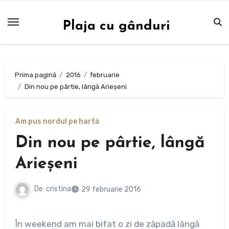
Sari
la
Plaja cu gânduri
conținut
Prima pagină
2016
februarie
Din nou pe pârtie, lângă Arieșeni
Am pus nordul pe hartă
Din nou pe pârtie, lângă
Arieșeni
De
cristina
29 februarie 2016
În weekend am mai bifat o zi de zăpadă lângă