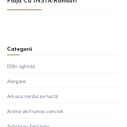
Plaja Cu INSTA-Rânduri
Categorii
(D)in oglindă
Alergare
Am pus nordul pe hartă
Aromă de frumos concret
Artistico- fantastic