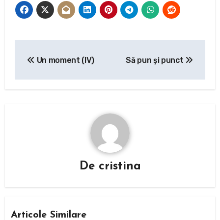
Navigare
Un moment (IV)
Să pun și punct
în
articole
De
cristina
Articole Similare