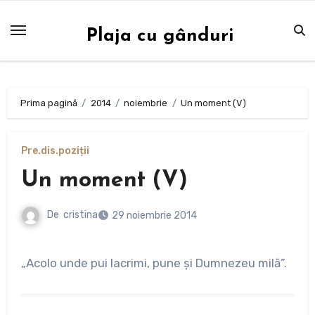
Sari
la
Plaja cu gânduri
conținut
Prima pagină
2014
noiembrie
Un moment (V)
Pre.dis.poziții
Un moment (V)
De
cristina
29 noiembrie 2014
„Acolo unde pui lacrimi, pune și Dumnezeu milă”.