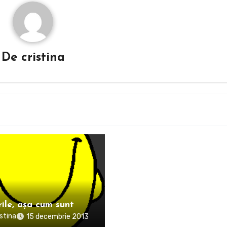
De
cristina
rile, așa cum sunt
istina
15 decembrie 2013