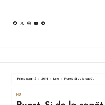
Sari
la
conținut
Prima pagină
2014
iulie
Punct. Și de la capăt.
MD