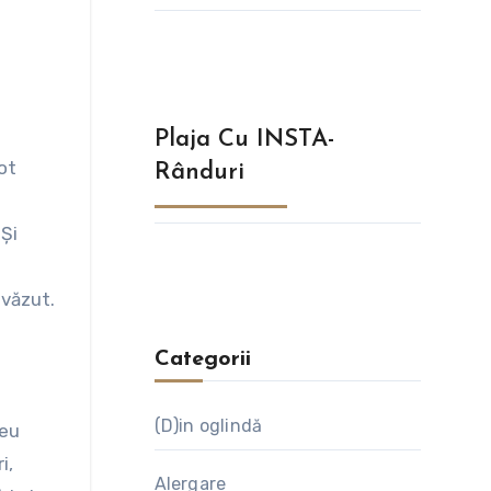
Plaja Cu INSTA-
ot
Rânduri
 Și
evăzut.
Categorii
(D)in oglindă
reu
i,
Alergare