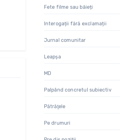
Fete filme sau băieți
Interogații fără exclamații
Jurnal comunitar
Leapșa
MD
Palpând concretul subiectiv
Pătrăţele
Pe drumuri
Pre.dis.poziții