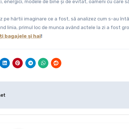
i, energici, modele de bine și de evitat, oameni cu care s
pe hârtii imaginare ce a fost, să analizez cum s-au înt
nd linia, primul loc de munca având actele la zi a fost gr
ți bagajele și hai
!
net