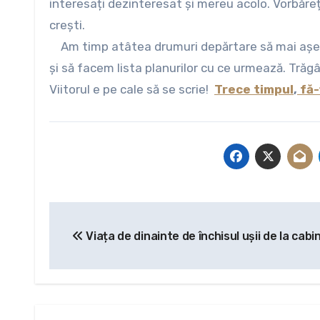
interesați dezinteresat și mereu acolo. Vorbăreț
crești.
Am timp atâtea drumuri depărtare să mai așez 
și să facem lista planurilor cu ce urmează. Trăgâ
Viitorul e pe cale să se scrie!
Trece timpul
,
fă-
Navigare
Viața de dinainte de închisul ușii de la cabi
în
articole