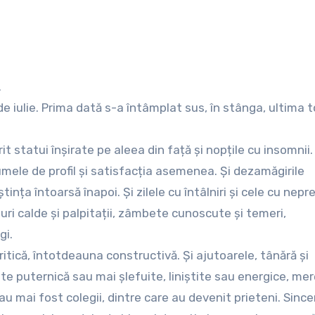
.
 iulie. Prima dată s-a întâmplat sus, în stânga, ultima t
 statui înșirate pe aleea din față și nopțile cu insomnii.
umele de profil și satisfacția asemenea. Și dezamăgirile
nța întoarsă înapoi. Și zilele cu întâlniri și cele cu nepr
turi calde și palpitații, zâmbete cunoscute și temeri,
gi.
tică, întotdeauna constructivă. Și ajutoarele, tânără și
ate puternică sau mai șlefuite, liniștite sau energice, me
u mai fost colegii, dintre care au devenit prieteni. Sincer