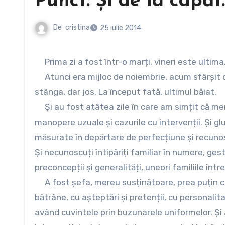
Punct. Și de la capăt.
De
cristina
25 iulie 2014
Prima zi a fost într-o marți, vineri este ultima
Atunci era mijloc de noiembrie, acum sfârșit de
stânga, dar jos. La început fată, ultimul băiat.
Și au fost atâtea zile în care am simțit că merit
manopere uzuale și cazurile cu intervenții. Și gl
măsurate în depărtare de perfecțiune și recunoști
Și necunoscuți întipăriți familiar în numere, ges
preconcepții și generalități, uneori familiile între
A fost șefa, mereu susținătoare, prea puțin cri
bătrâne, cu așteptări și pretenții, cu personalit
având cuvintele prin buzunarele uniformelor. Și a