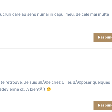
 lucruri care au sens numai în capul meu, de cele mai multe
Răspun
e te retrouve. Je suis allÃ©e chez Gilles dÃ©poser quelques
edevienne ok. A bientÃ´t
Răspun