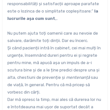
responsabilități și satisfacții aproape parafate
este o lozinca de o simplitate copleșitoare:”
Ia
lucrurile așa cum sunt
„.
Nu putem ajuta toți oamenii care au nevoie de
salvare, darămite toți dinții. Dar eu încerc.
Și când pacienții intră în cabinet, cei mai mulți în
urgențe, însemnând dureri pentru ei și regrete
pentru mine, mă apucă așa un impuls de a-i
scutura bine și de a le ține predici despre una și
alta, chestiuni de prevenție și
mentenanță
sau
de viață, în general. Pentru că mă pricep să
vorbesc din cărți.
Dar mă opresc la timp, mai ales că durerea lor nu
e întotdeauna mai ușor de suportat decât a