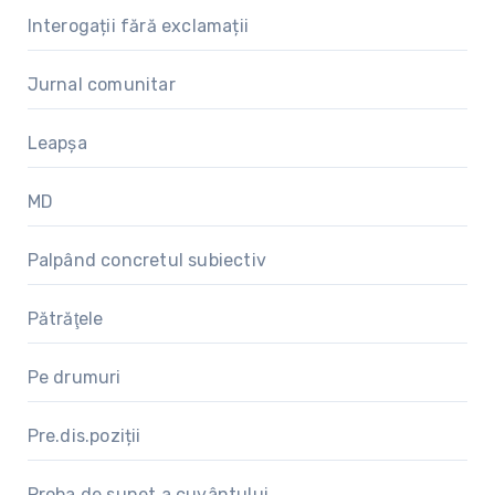
Interogații fără exclamații
Jurnal comunitar
Leapșa
MD
Palpând concretul subiectiv
Pătrăţele
Pe drumuri
Pre.dis.poziții
Proba de sunet a cuvântului