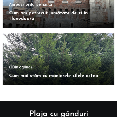
Am pus nordul pe hartă
Cum am petrecut jumătate de zi în
Hunedoara
(D)in oglindă
Cum mai stăm cu manierele zilele astea
Plaja cu gânduri