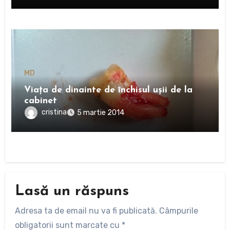
MD
Viața de dinainte de închisul ușii de la
cabinet
cristina
5 martie 2014
Lasă un răspuns
Adresa ta de email nu va fi publicată.
Câmpurile
obligatorii sunt marcate cu
*