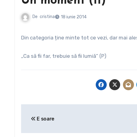
Un moment (II)
De
cristina
18 iunie 2014
Din categoria ține minte tot ce vezi, dar mai ale
„Ca să fii far, trebuie să fii lumiă” (P)
Navigare
E soare
în
articole