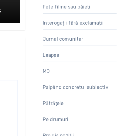
Fete filme sau băieți
5
Interogații fără exclamații
Jurnal comunitar
Leapșa
MD
Palpând concretul subiectiv
Pătrăţele
Pe drumuri
Pre.dis.poziții