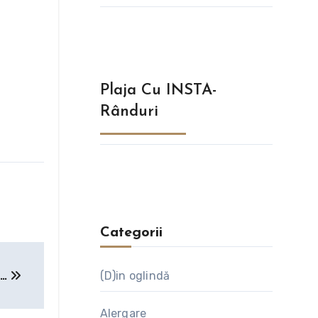
Plaja Cu INSTA-
Rânduri
Categorii
u…
(D)in oglindă
Alergare