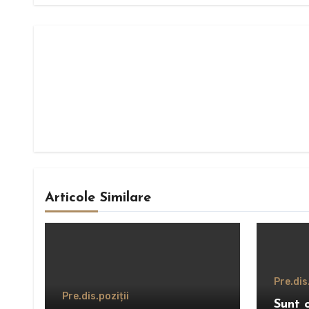
Articole Similare
Pre.dis
Pre.dis.poziții
Sunt 