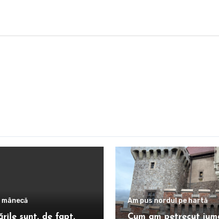
n mânecă
Am pus nordul pe hartă
ările sunt, de fapt,
Cum am petrecut jum