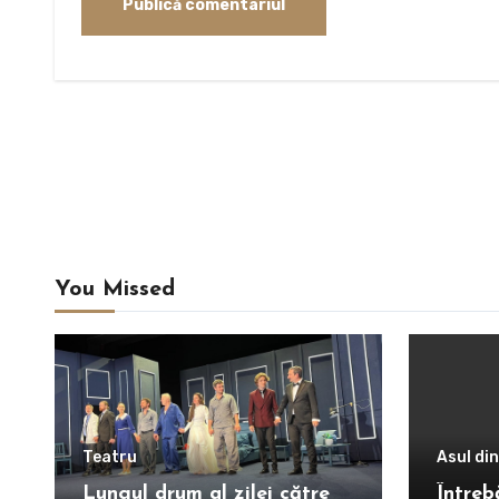
You Missed
Teatru
Asul di
Lungul drum al zilei către
Întreb