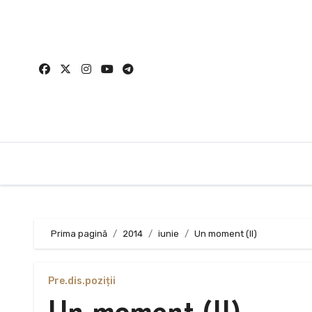
Sari
la
conținut
Prima pagină
2014
iunie
Un moment (II)
Pre.dis.poziții