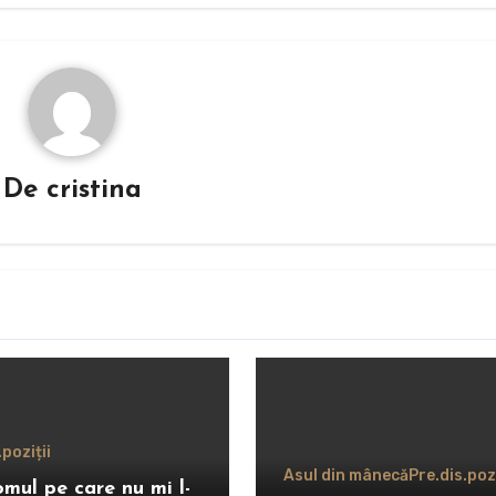
De
cristina
.poziții
Asul din mânecă
Pre.dis.pozi
omul pe care nu mi l-