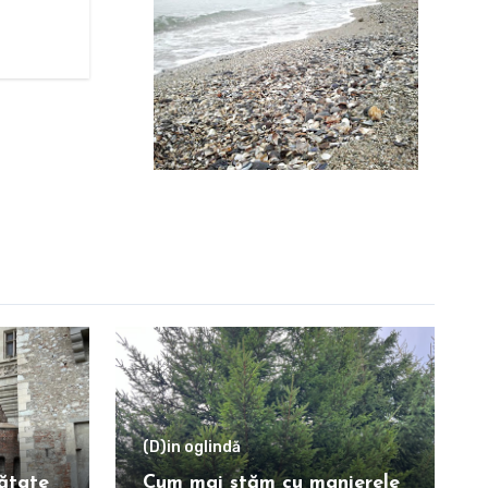
(D)in oglindă
ătate
Cum mai stăm cu manierele