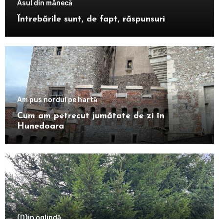
Asul din mânecă
Întrebările sunt, de fapt, răspunsuri
Am pus nordul pe hartă
Cum am petrecut jumătate de zi în
Hunedoara
(D)in oglindă