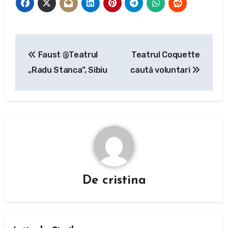
Navigare
Faust @Teatrul
Teatrul Coquette
în
„Radu Stanca”, Sibiu
caută voluntari
articole
De
cristina