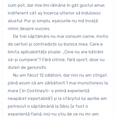
cum pot, dar mie îmi rămâne în gât gustul amar,
indiferent cât aș încerca ulterior să îndulcesc
aluatul. Pur și simplu, eșecurile nu mă învață
nimic despre succes.
De trei săptămâni nu mai consum carne, motiv
de certuri și contradicții cu bunica mea. Care e
limita aplicabilității zicalei „Cine nu are bătrâni
să-și cumpere”? Fără citrice, fără sport, doar cu
dureri de genunchi.
Nu am făcut 12 călătorii, dar nici nu am strigat
până acum că am sărbătorit 1 mai muncitoresc la
mare ( în Costinești- o primă experiență
neapărat irepetabilă!) și la sfârșitul lui aprilie am
petrecut o săptămână la Sibiu (a fost o
experiență faină, nici nu știu de ce nu mi-am