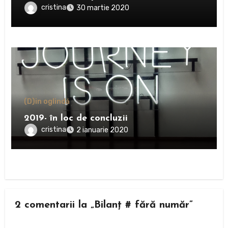
cristina
30 martie 2020
(D)in oglindă
2019- în loc de concluzii
cristina
2 ianuarie 2020
2 comentarii la „Bilanț # fără număr”