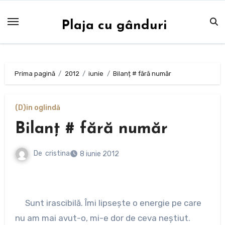
Sari
la
Plaja cu gânduri
conținut
Prima pagină
2012
iunie
Bilanț # fără număr
(D)in oglindă
Bilanț # fără număr
De
cristina
8 iunie 2012
Sunt irascibilă. Îmi lipsește o energie pe care
nu am mai avut-o, mi-e dor de ceva neștiut.