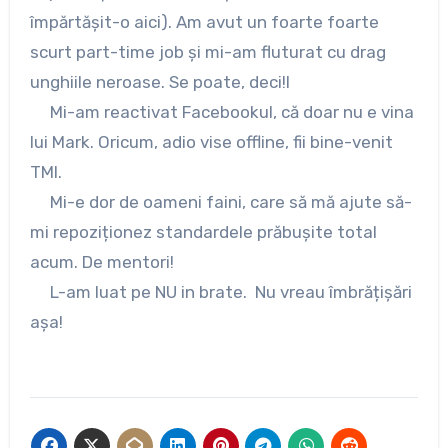
împărtășit-o aici).
Am avut un foarte foarte
scurt part-time job și mi-am fluturat cu drag
unghiile neroase. Se poate, deci!l
Mi-am reactivat Facebookul, că doar nu e vina
lui Mark. Oricum, adio vise offline, fii bine-venit
TMI.
Mi-e dor de oameni faini, care să mă ajute să-
mi repoziționez standardele prăbușite total
acum. De mentori!
L-am luat pe NU in brate. Nu vreau îmbrățișări
așa!