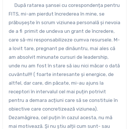
După ratarea șansei cu corespondența pentru
FITS, mi-am pierdut încrederea în mine, se
prăbușește în scrum viziunea personală și nevoia
de a fi primit de undeva un grant de încredere,
care să-mi responsabilizeze cumva resursele. M-
a lovit tare, pregnant pe dinăuntru, mai ales că
am absolvit minunate cursuri de leadership,
unde nu am fost în stare să iau nici măcar o dată
cuvântul!!! ( foarte interesante și energice, de
altfel, dar care, din păcate, mi-au ajuns la
receptori în intervalul cel mai puțin potrivit
pentru a demara acțiuni care să se constituie în
obiective care concretizează viziunea).
Dezamăgirea, cel puțin în cazul acesta, nu mă
mai motivează. Și nu știu alții cum sunt- sau