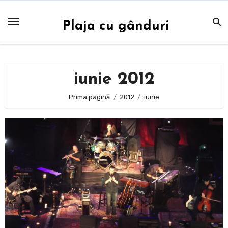
Sari
la
Plaja cu gânduri
conținut
iunie 2012
Prima pagină
2012
iunie