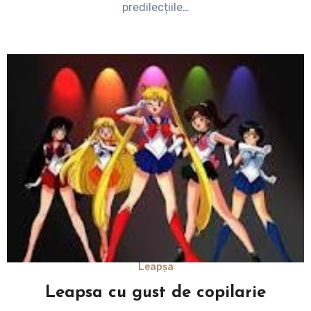
predilecțiile…
Leapșa
Leapsa cu gust de copilarie