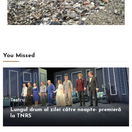
You Missed
Teatru
Lungul drum al zilei către noapte- premieră
la TNRS