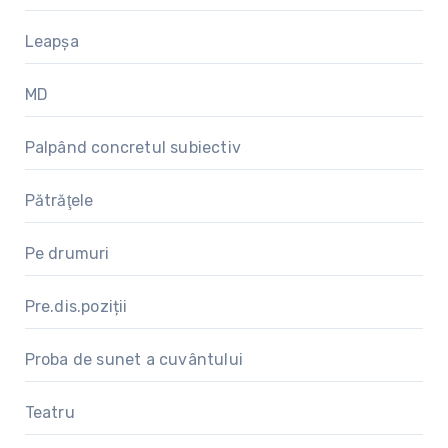
Leapșa
MD
Palpând concretul subiectiv
Pătrăţele
Pe drumuri
Pre.dis.poziții
Proba de sunet a cuvântului
Teatru