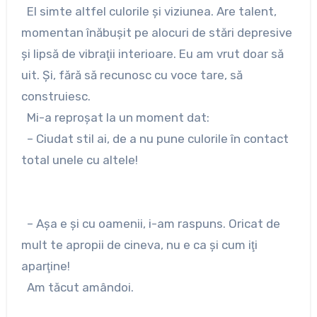
El simte altfel culorile şi viziunea. Are talent,
momentan înăbuşit pe alocuri de stări depresive
şi lipsă de vibraţii interioare. Eu am vrut doar să
uit. Şi, fără să recunosc cu voce tare, să
construiesc.
Mi-a reproşat la un moment dat:
– Ciudat stil ai, de a nu pune culorile în contact
total unele cu altele!
– Aşa e şi cu oamenii, i-am raspuns. Oricat de
mult te apropii de cineva, nu e ca şi cum iţi
aparţine!
Am tăcut amândoi.