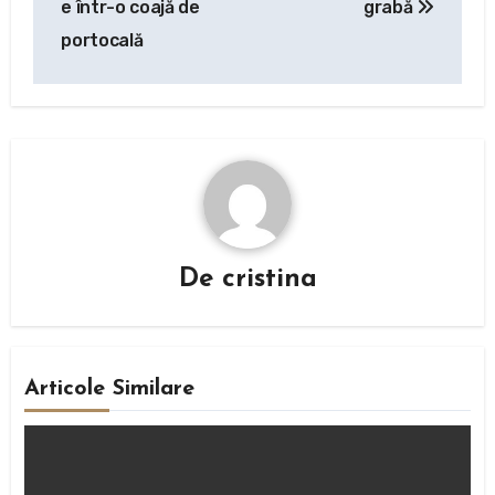
e într-o coajă de
grabă
articole
portocală
De
cristina
Articole Similare