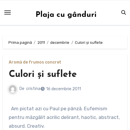
Sari
la
Plaja cu gânduri
conținut
Prima pagină
2011
decembrie
Culori şi suflete
Aromă de frumos concret
Culori şi suflete
De
cristina
16 decembrie 2011
Am pictat azi cu Paul pe pânză. Eufemism
pentru măzgălit acrilic delirant, haotic, abstract,
absurd. Creativ.