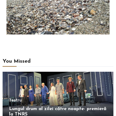
You Missed
Teatru
Lungul drum al zilei către noapte- premieră
la TNRS