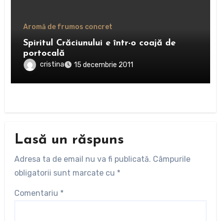
Aromă de frumos concret
Spiritul Crăciunului e într-o coajă de
portocală
cristina
15 decembrie 2011
Lasă un răspuns
Adresa ta de email nu va fi publicată.
Câmpurile
obligatorii sunt marcate cu
*
Comentariu
*