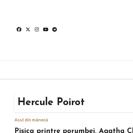
Sari
la
conținut
Hercule Poirot
Asul din mânecă
Pisica printre porumbei, Agatha Ch