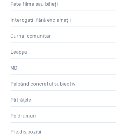
Fete filme sau băieți
Interogații fără exclamații
Jurnal comunitar
Leapșa
MD
Palpând concretul subiectiv
Pătrăţele
Pe drumuri
Pre.dis.poziții