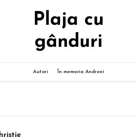
Plaja cu
gânduri
Autori
În memoria Andreei
ristie