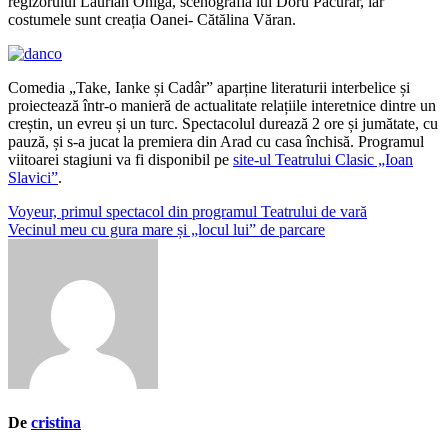
regizorului Laurian Oniga, scenografia lui Doru Păcurar, iar
costumele sunt creația Oanei- Cătălina Văran.
Comedia „Take, Ianke și Cadâr” aparține literaturii interbelice și
proiectează într-o manieră de actualitate relațiile interetnice dintre un
creștin, un evreu și un turc. Spectacolul durează 2 ore și jumătate, cu
pauză, și s-a jucat la premiera din Arad cu casa închisă. Programul
viitoarei stagiuni va fi disponibil pe
site-ul Teatrului Clasic „Ioan
Slavici”
.
Navigare
Voyeur, primul spectacol din programul Teatrului de vară
Vecinul meu cu gura mare și „locul lui” de parcare
în
articole
De
cristina