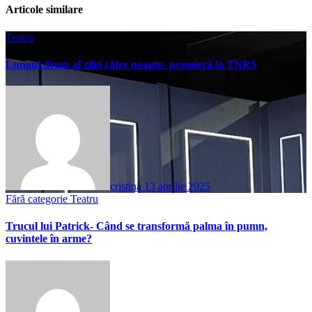
Articole similare
Teatru
Lungul drum al zilei către noapte- premieră la TNRS
cristina
13 aprilie 2025
Fără categorie
Teatru
Trucul lui Patrick- Când se transformă palma în pumn,
cuvintele în arme?