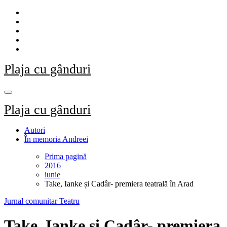
Sari
la
conținut
Plaja cu gânduri
Plaja cu gânduri
Autori
În memoria Andreei
Prima pagină
2016
iunie
Take, Ianke și Cadâr- premiera teatrală în Arad
Jurnal comunitar
Teatru
Take, Ianke și Cadâr- premiera