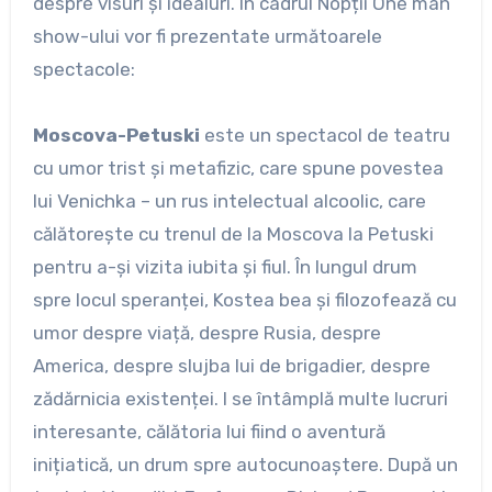
despre visuri și idealuri. În cadrul Nopții One man
show-ului vor fi prezentate următoarele
spectacole:
Moscova-Petuski
este un spectacol de teatru
cu umor trist și metafizic, care spune povestea
lui Venichka – un rus intelectual alcoolic, care
călătorește cu trenul de la Moscova la Petuski
pentru a-și vizita iubita și fiul. În lungul drum
spre locul speranței, Kostea bea și filozofează cu
umor despre viață, despre Rusia, despre
America, despre slujba lui de brigadier, despre
zădărnicia existenței. I se întâmplă multe lucruri
interesante, călătoria lui fiind o aventură
inițiatică, un drum spre autocunoaștere. După un