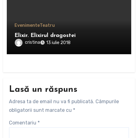
Evenimente
Teatru
Elixir. Elixirul dragostei
cristina
13 iulie 2018
Lasă un răspuns
Adresa ta de email nu va fi publicată.
Câmpurile
obligatorii sunt marcate cu
*
Comentariu
*