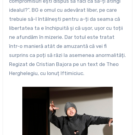
compromisuri ești dispus să faci ca să-ți atingi
idealul?”. BG e omul cu adevărat liber, pe care
trebuie să-l întâlnești pentru a-ți da seama că
libertatea ta e închipuită și că ușor, ușor cu toții
ne afundăm în mizerie. Dar totul este tratat
într-o manieră atât de amuzantă că vei fi
surprins ca poți să râzi la asemenea anormalități.
Regizat de Cristian Bajora pe un text de Theo
Herghelegiu, cu Ionuț Iftimiciuc.