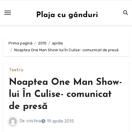
Sari
la
Plaja cu gânduri
conținut
Prima pagină
2015
aprilie
Noaptea One Man Show-lui În Culise- comunicat de presă
Teatru
Noaptea One Man Show-
lui În Culise- comunicat
de presă
De
cristina
19 aprilie 2015