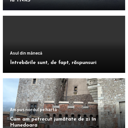
la TNRS
Asul din mânecă
Întrebările sunt, de fapt, răspunsuri
Am pus nordul pe hartă
Cum am petrecut jumătate de zi în
Hunedoara