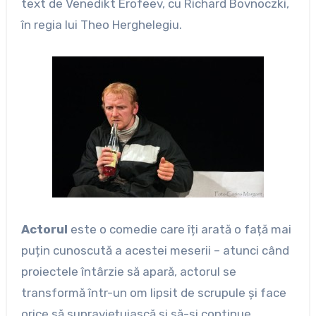
text de Venedikt Erofeev, cu Richard Bovnoczki,
în regia lui Theo Herghelegiu.
Actorul
este o comedie care îți arată o față mai
puțin cunoscută a acestei meserii – atunci când
proiectele întârzie să apară, actorul se
transformă într-un om lipsit de scrupule și face
orice să supraviețuiască și să-și continue