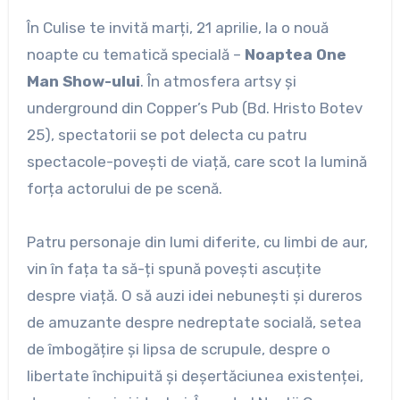
În Culise te invită marți, 21 aprilie, la o nouă
noapte cu tematică specială –
Noaptea One
Man Show-ului
. În atmosfera artsy și
underground din Copper’s Pub (Bd. Hristo Botev
25), spectatorii se pot delecta cu patru
spectacole-povești de viață, care scot la lumină
forța actorului de pe scenă.
Patru personaje din lumi diferite, cu limbi de aur,
vin în fața ta să-ți spună povești ascuțite
despre viață. O să auzi idei nebunești și dureros
de amuzante despre nedreptate socială, setea
de îmbogățire și lipsa de scrupule, despre o
libertate închipuită și deșertăciunea existenței,