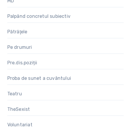
MD
Palpând concretul subiectiv
Pătrăţele
Pe drumuri
Pre.dis.poziții
Proba de sunet a cuvântului
Teatru
TheSexist
Voluntariat