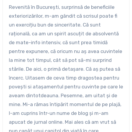
Revenită în București, surprinsă de beneficiile
exteriorizărilor, m-am gândit că scrisul poate fi
un exercițiu bun de sinceritate.
Că sunt
rațională, ca am un spirit ascuțit de absolventă
de mate-info intensiv, că sunt prea timidă
pentre expunere, că oricum nu aș avea cuvintele
la mine tot timpul, cât să pot să-mi surprind
stările. De aici, o primă detașare. Că aș putea să
încerc. Uitasem de ceva timp dragostea pentru
povești si atașamentul pentru cuvinte pe care le
aveam dintotdeauna. Pesemne, am uitat și de
mine.
Mi-a rămas întipărit momentul de pe plajă,
l-am cuprins într-un nume de blog și m-am
apucat de jurnal online. Mai ales că am vrut să
pun capăt unui capitol din viață în care