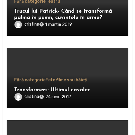
Fără categorie
Teatru
Trucul lui Patrick- Când se transformă
palma în pumn, cuvintele în arme?
cristina
1 martie 2019
Fără categorie
Fete filme sau băieți
Transformers: Ultimul cavaler
cristina
24 iunie 2017