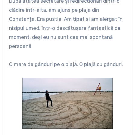
După atâtea secretare și redirecționări dintr-o
clădire într-alta, am ajuns pe plaja din
Constanța. Era pustie. Am țipat și am alergat în
nisipul umed, într-o descătușare fantastică de
moment, deși eu nu sunt cea mai spontană
persoană.
O mare de gânduri pe o plajă. O plajă cu gânduri.