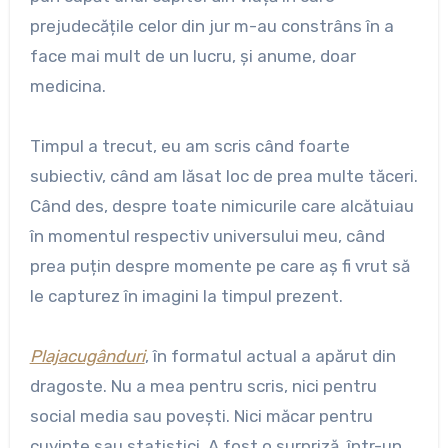
prejudecățile celor din jur m-au constrâns în a
face mai mult de un lucru, și anume, doar
medicina.
Timpul a trecut, eu am scris când foarte
subiectiv, când am lăsat loc de prea multe tăceri.
Când des, despre toate nimicurile care alcătuiau
în momentul respectiv universului meu, când
prea puțin despre momente pe care aș fi vrut să
le capturez în imagini la timpul prezent.
Plajacugânduri
, în formatul actual a apărut din
dragoste. Nu a mea pentru scris, nici pentru
social media sau povești. Nici măcar pentru
cuvinte sau statistici. A fost o surpriză, într-un