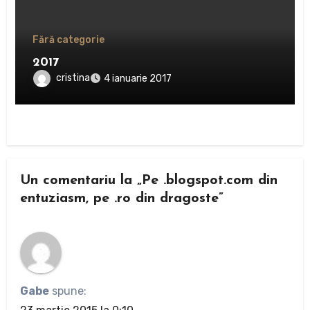
Fără categorie
2017
cristina
4 ianuarie 2017
Un comentariu la „Pe .blogspot.com din
entuziasm, pe .ro din dragoste”
Gabe
spune: