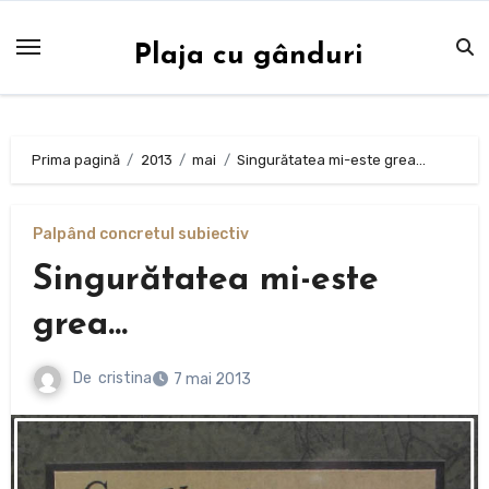
Sari
la
Plaja cu gânduri
conținut
Prima pagină
2013
mai
Singurătatea mi-este grea…
Palpând concretul subiectiv
Singurătatea mi-este
grea…
De
cristina
7 mai 2013