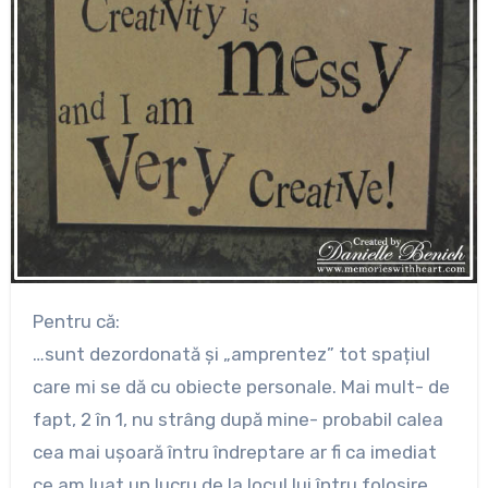
Pentru că:
…sunt dezordonată și „amprentez” tot spațiul
care mi se dă cu obiecte personale. Mai mult- de
fapt, 2 în 1, nu strâng după mine- probabil calea
cea mai ușoară întru îndreptare ar fi ca imediat
ce am luat un lucru de la locul lui întru folosire,