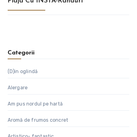
Plaja Cu INSTA-Rânduri
Categorii
(D)in oglindă
Alergare
Am pus nordul pe hartă
Aromă de frumos concret
Artistico- fantastic