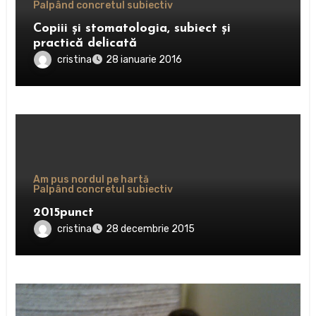
Palpând concretul subiectiv
Copiii și stomatologia, subiect și
practică delicată
cristina
28 ianuarie 2016
Am pus nordul pe hartă
Palpând concretul subiectiv
2015punct
cristina
28 decembrie 2015