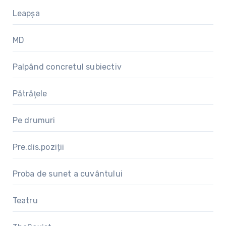
Leapșa
MD
Palpând concretul subiectiv
Pătrăţele
Pe drumuri
Pre.dis.poziții
Proba de sunet a cuvântului
Teatru