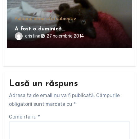
Palpând concretul subiectiv
A fost o duminică…
cristina
27 noiembrie 2014
Lasă un răspuns
Adresa ta de email nu va fi publicată.
Câmpurile
obligatorii sunt marcate cu
*
Comentariu
*