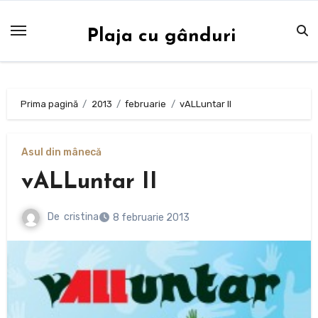
Sari
la
Plaja cu gânduri
conținut
Prima pagină
2013
februarie
vALLuntar II
Asul din mânecă
vALLuntar II
De
cristina
8 februarie 2013