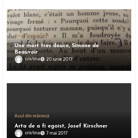
Asul din mânecă
Une mort très douce, Simone de
Beauvoir
cristina
20 iunie 2017
Asul din mânecă
Arta de a fi egoist, Josef Kirschner
cristina
7 mai 2017