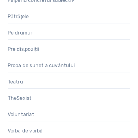
Palpând concretul subiectiv
Pătrăţele
Pe drumuri
Pre.dis.poziții
Proba de sunet a cuvântului
Teatru
TheSexist
Voluntariat
Vorba de vorbă