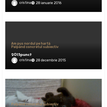
cristina
28 ianuarie 2016
Am pus nordul pe hartă
Palpând concretul subiectiv
2015punct
cristina
28 decembrie 2015
Palpând concretul subiectiv