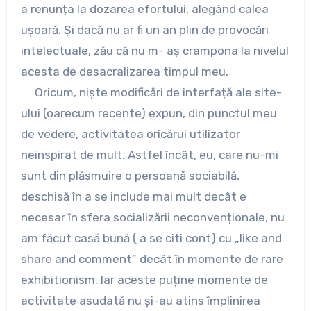
a renunța la dozarea efortului, alegând calea
ușoară. Și dacă nu ar fi un an plin de provocări
intelectuale, zău că nu m- aș crampona la nivelul
acesta de desacralizarea timpul meu.
Oricum, niște modificări de interfață ale site-
ului (oarecum recente) expun, din punctul meu
de vedere, activitatea oricărui utilizator
neinspirat de mult. Astfel încât, eu, care nu-mi
sunt din plăsmuire o persoană sociabilă,
deschisă în a se include mai mult decât e
necesar în sfera socializării neconvenționale, nu
am făcut casă bună ( a se citi cont) cu „like and
share and comment” decât în momente de rare
exhibitionism. Iar aceste puține momente de
activitate asudată nu și-au atins împlinirea