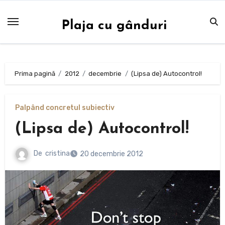
Sari
la
Plaja cu gânduri
conținut
Prima pagină
2012
decembrie
(Lipsa de) Autocontrol!
Palpând concretul subiectiv
(Lipsa de) Autocontrol!
De
cristina
20 decembrie 2012