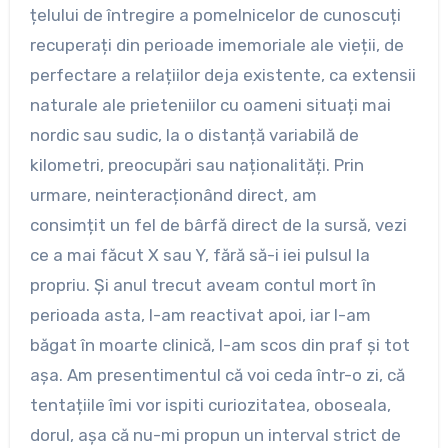
țelului de întregire a pomelnicelor de cunoscuți
recuperați din perioade imemoriale ale vieții, de
perfectare a relațiilor deja existente, ca extensii
naturale ale prieteniilor cu oameni situați mai
nordic sau sudic, la o distanță variabilă de
kilometri, preocupări sau naționalități. Prin
urmare, neinteracționând direct, am
consimțit un fel de bârfă direct de la sursă, vezi
ce a mai făcut X sau Y, fără să-i iei pulsul la
propriu. Și anul trecut aveam contul mort în
perioada asta, l-am reactivat apoi, iar l-am
băgat în moarte clinică, l-am scos din praf și tot
așa. Am presentimentul că voi ceda într-o zi, că
tentațiile îmi vor ispiti curiozitatea, oboseala,
dorul, așa că nu-mi propun un interval strict de