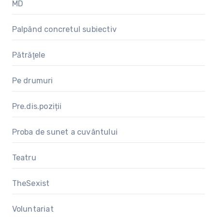
MD
Palpând concretul subiectiv
Pătrăţele
Pe drumuri
Pre.dis.poziții
Proba de sunet a cuvântului
Teatru
TheSexist
Voluntariat