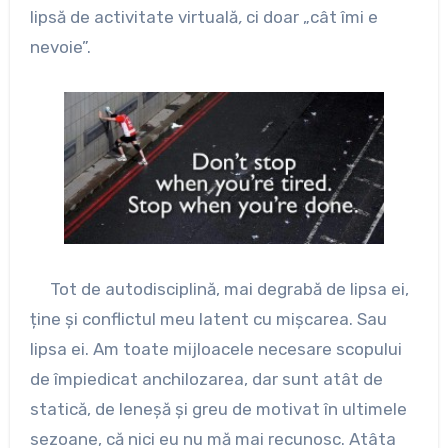
lipsă de activitate virtuală
,
ci doar „cât îmi e
nevoie”.
Tot de autodisciplină, mai degrabă de lipsa ei,
ține și conflictul meu latent cu mișcarea. Sau
lipsa ei. Am toate mijloacele necesare scopului
de împiedicat anchilozarea, dar sunt atât de
statică, de leneșă și greu de motivat în ultimele
sezoane, că nici eu nu mă mai recunosc. Atâta