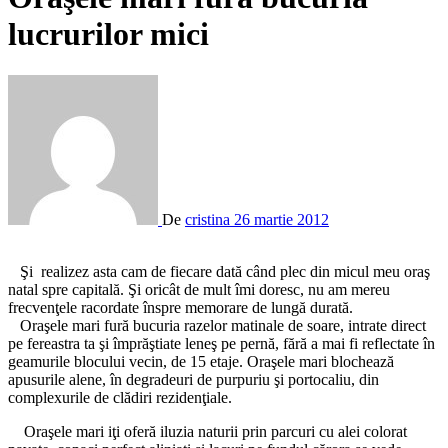
lucrurilor mici
De
cristina
26 martie 2012
Şi realizez asta cam de fiecare dată când plec din micul meu oraş
natal spre capitală. Şi oricât de mult îmi doresc, nu am mereu
frecvenţele racordate înspre memorare de lungă durată.
Oraşele mari fură bucuria razelor matinale de soare, intrate direct
pe fereastra ta şi împrăştiate leneş pe pernă, fără a mai fi reflectate în
geamurile blocului vecin, de 15 etaje. Oraşele mari blochează
apusurile alene, în degradeuri de purpuriu şi portocaliu, din
complexurile de clădiri rezidenţiale.
Oraşele mari iţi oferă iluzia naturii prin parcuri cu alei colorat