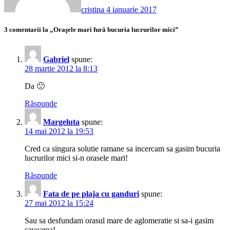
cristina
4 ianuarie 2017
3 comentarii la „Oraşele mari fură bucuria lucrurilor mici”
Gabriel
spune:
28 martie 2012 la 8:13
Da 🙁
Răspunde
Margeluta
spune:
14 mai 2012 la 19:53
Cred ca singura solutie ramane sa incercam sa gasim bucuria
lucrurilor mici si-n orasele mari!
Răspunde
Fata de pe plaja cu ganduri
spune:
27 mai 2012 la 15:24
Sau sa desfundam orasul mare de aglomeratie si sa-i gasim
savoarea!