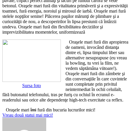
pavate, copaci perfect aliniaţi şi lacuri pe fundul cărora se vede
betonul. Oraşele mari fură din vitalitatea primăverii şi a expresivităţii
toamnei, fură energia, noroiul şi mirosul de iarbă. Oraşele mari fură
stelele nopţilor senine! Plăcerea paşilor mărunţi de plimbare şi a
curiozităţii de nou, a descoperirilor în lipsa presiunii că întârzii
undeva. Oraşele mari fură din flexibilitatea deciziilor şi
imprevizibilitatea momentelor, uniformizează
Oraşele mari fură din apropierea
de oameni, invocând distanţa
dintre ei, lipsa timpului liber sau
alternative nesuprapuse (eu vreau
la bowling, tu vrei la film, ne
vedem săptămâna viitoare!).
Oraşele mari fură din zâmbete şi
din conversaţiile în care cuvintele
sunt completate prin privitul
Sursa foto
neintermediat în ochii celuilalt,
fără butonatul telefonului, tras pe furiş cu ochiul în ecranul e-
readerului sau orice alte dependenţe high-tech exercitate ca reflex.
Oraşele mari
îmi
fură din bucuria lucrurilor mici!
Navigare
Vreau două statui mai mici!
în