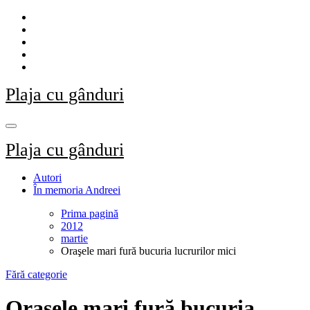
Sari
la
conținut
Plaja cu gânduri
Plaja cu gânduri
Autori
În memoria Andreei
Prima pagină
2012
martie
Oraşele mari fură bucuria lucrurilor mici
Fără categorie
Oraşele mari fură bucuria