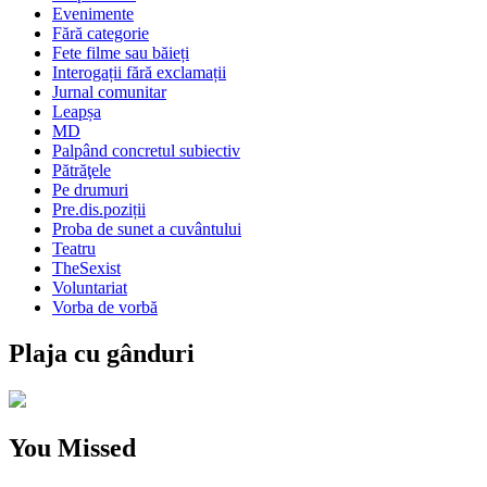
Evenimente
Fără categorie
Fete filme sau băieți
Interogații fără exclamații
Jurnal comunitar
Leapșa
MD
Palpând concretul subiectiv
Pătrăţele
Pe drumuri
Pre.dis.poziții
Proba de sunet a cuvântului
Teatru
TheSexist
Voluntariat
Vorba de vorbă
Plaja cu gânduri
You Missed