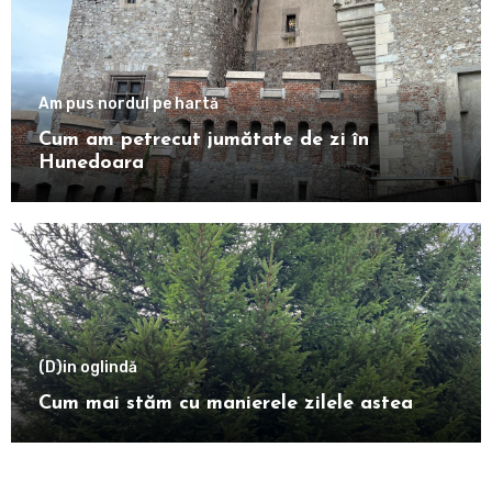
Am pus nordul pe hartă
Cum am petrecut jumătate de zi în
Hunedoara
(D)in oglindă
Cum mai stăm cu manierele zilele astea