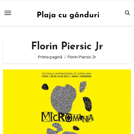
Sari
la
Plaja cu gânduri
conținut
Florin Piersic Jr
Prima pagină
Florin Piersic Jr