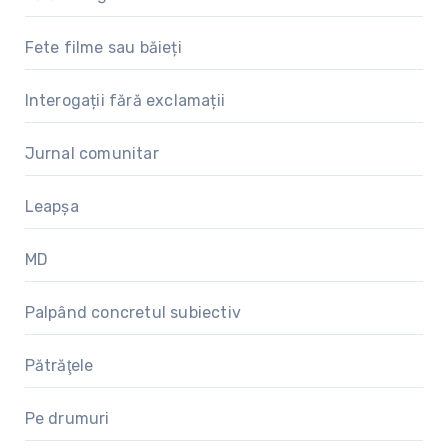
Fete filme sau băieți
Interogații fără exclamații
Jurnal comunitar
Leapșa
MD
Palpând concretul subiectiv
Pătrăţele
Pe drumuri